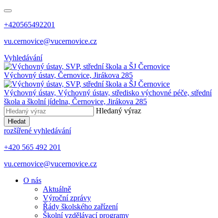
+420565492201
vu.cernovice@vucernovice.cz
Vyhledávání
Výchovný ústav,
Černovice, Jirákova 285
Výchovný ústav,
Výchovný ústav, středisko výchovné péče, střední
škola a školní jídelna,
Černovice, Jirákova 285
Hledaný výraz
Hledat
rozšířené vyhledávání
+420 565 492 201
vu.cernovice@vucernovice.cz
O nás
Aktuálně
Výroční zprávy
Řády školského zařízení
Školní vzdělávací programy