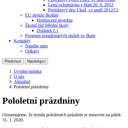
Letní ochutnávka v Hati 26. 6. 2012
Projektový den Ukaž, co umíš 2012⁄13
EU peníze školám
Hodnocení projektu
Školní řád Střední školy
Dodatek č.1
Program poradenských služeb ve škole
Kontakty
Napište nám
Odkazy
Předchozí
Následující
Úvodní stránka
O nás
Aktuálně
Pololetní prázdniny
Pololetní prázdniny
Oznamujeme, že termín pololetních prázdnin je stanoven na pátek
31. 1. 2020.