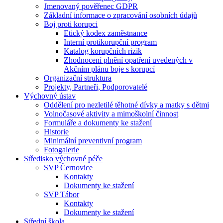
Jmenovaný pověřenec GDPR
Základní informace o zpracování osobních údajů
Boj proti korupci
Etický kodex zaměstnance
Interní protikorupční program
Katalog korupčních rizik
Zhodnocení plnění opatření uvedených v
Akčním plánu boje s korupcí
Organizační struktura
Projekty, Partneři, Podporovatelé
Výchovný ústav
Oddělení pro nezletilé těhotné dívky a matky s dětmi
Volnočasové aktivity a mimoškolní činnost
Formuláře a dokumenty ke stažení
Historie
Minimální preventivní program
Fotogalerie
Středisko výchovné péče
SVP Černovice
Kontakty
Dokumenty ke stažení
SVP Tábor
Kontakty
Dokumenty ke stažení
Střední škola