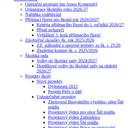
Operační program Jan Amos Komenský
Organizace školního roku 2026-27
Nabídka vzdělávání
Přijímací řízení pro školní rok 2026/2027
Kritéria přijímacího řízení do 1. ročníků 2026/27
Přijatí uchazeči
Vyhlášení 3. kola přijímacího řízení
Závěrečné zkoušky šk. rok 2025/2026
ZZ- náhradní a opravné termíny za šk. r. 25/26
Zkušební komise šk. r. 2025/2026
Školská rada
Volby do školské rady 2024⁄2027
Doplňkové volby do školské rady na období
2026/27
Projekty školy
Nové projekty
Dýňobraní 2022
Projekt Péče o dítě
Uskutečněné projekty
Zhotovení libovolného výrobku- obor Šití
prádla
Projektový týden pro obor Šití prádla
Projektový týden Zahradnice
Projektový týden Šití prádla
Projektový týden Práce ve stravování