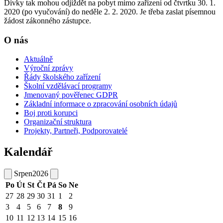
Dívky tak mohou odjíždět na pobyt mimo zařízení od čtvrtku 30. 1.
2020 (po vyučování) do neděle 2. 2. 2020. Je třeba zaslat písemnou
žádost zákonného zástupce.
O nás
Aktuálně
Výroční zprávy
Řády školského zařízení
Školní vzdělávací programy
Jmenovaný pověřenec GDPR
Základní informace o zpracování osobních údajů
Boj proti korupci
Organizační struktura
Projekty, Partneři, Podporovatelé
Kalendář
Srpen
2026
Po
Út
St
Čt
Pá
So
Ne
27
28
29
30
31
1
2
3
4
5
6
7
8
9
10
11
12
13
14
15
16