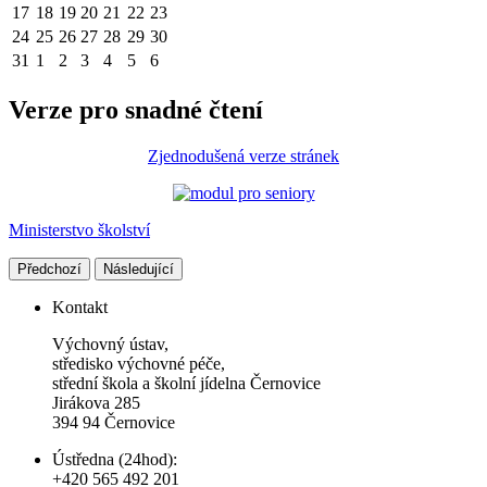
17
18
19
20
21
22
23
24
25
26
27
28
29
30
31
1
2
3
4
5
6
Verze pro snadné čtení
Zjednodušená verze stránek
Ministerstvo školství
Předchozí
Následující
Kontakt
Výchovný ústav,
středisko výchovné péče,
střední škola a školní jídelna Černovice
Jirákova 285
394 94 Černovice
Ústředna (24hod):
+420 565 492 201