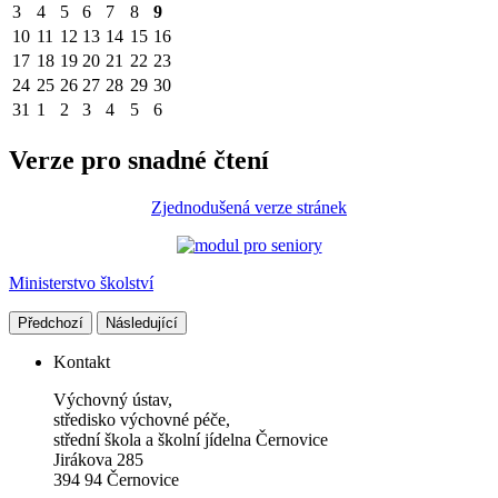
3
4
5
6
7
8
9
10
11
12
13
14
15
16
17
18
19
20
21
22
23
24
25
26
27
28
29
30
31
1
2
3
4
5
6
Verze pro snadné čtení
Zjednodušená verze stránek
Ministerstvo školství
Předchozí
Následující
Kontakt
Výchovný ústav,
středisko výchovné péče,
střední škola a školní jídelna Černovice
Jirákova 285
394 94 Černovice