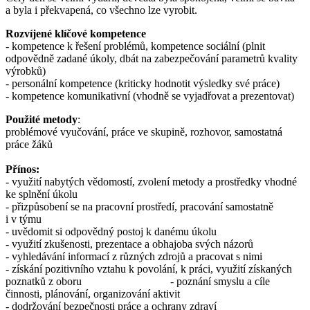
a byla i překvapená, co všechno lze vyrobit.
Rozvíjené klíčové kompetence
- kompetence k řešení problémů, kompetence sociální (plnit
odpovědně zadané úkoly, dbát na zabezpečování parametrů kvality
výrobků)
- personální kompetence (kriticky hodnotit výsledky své práce)
- kompetence komunikativní (vhodně se vyjadřovat a prezentovat)
Použité metody
:
problémové vyučování, práce ve skupině, rozhovor, samostatná
práce žáků
Přínos:
- využití nabytých vědomostí, zvolení metody a prostředky vhodné
ke splnění úkolu
- přizpůsobení se na pracovní prostředí, pracování samostatně
i v týmu
- uvědomit si odpovědný postoj k danému úkolu
- využití zkušenosti, prezentace a obhajoba svých názorů
- vyhledávání informací z různých zdrojů a pracovat s nimi
- získání pozitivního vztahu k povolání, k práci, využití získaných
poznatků z oboru - poznání smyslu a cíle
činnosti, plánování, organizování aktivit
- dodržování bezpečnosti práce a ochrany zdraví