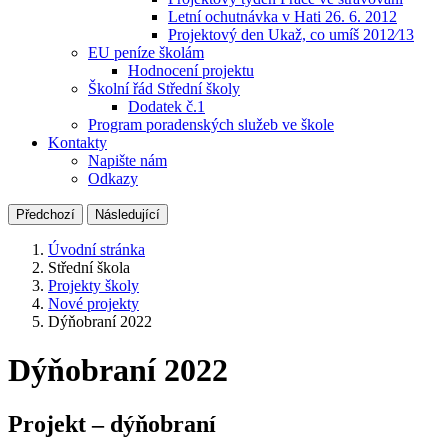
Letní ochutnávka v Hati 26. 6. 2012
Projektový den Ukaž, co umíš 2012⁄13
EU peníze školám
Hodnocení projektu
Školní řád Střední školy
Dodatek č.1
Program poradenských služeb ve škole
Kontakty
Napište nám
Odkazy
Předchozí
Následující
Úvodní stránka
Střední škola
Projekty školy
Nové projekty
Dýňobraní 2022
Dýňobraní 2022
Projekt – dýňobraní