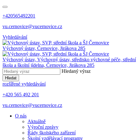
+420565492201
vu.cernovice@vucernovice.cz
Vyhledávání
Výchovný ústav,
Černovice, Jirákova 285
Výchovný ústav,
Výchovný ústav, středisko výchovné péče, střední
škola a školní jídelna,
Černovice, Jirákova 285
Hledaný výraz
Hledat
rozšířené vyhledávání
+420 565 492 201
vu.cernovice@vucernovice.cz
O nás
Aktuálně
Výroční zprávy
Řády školského zařízení
Školní vzdělávací programy