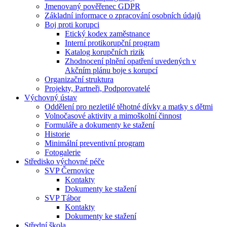
Jmenovaný pověřenec GDPR
Základní informace o zpracování osobních údajů
Boj proti korupci
Etický kodex zaměstnance
Interní protikorupční program
Katalog korupčních rizik
Zhodnocení plnění opatření uvedených v
Akčním plánu boje s korupcí
Organizační struktura
Projekty, Partneři, Podporovatelé
Výchovný ústav
Oddělení pro nezletilé těhotné dívky a matky s dětmi
Volnočasové aktivity a mimoškolní činnost
Formuláře a dokumenty ke stažení
Historie
Minimální preventivní program
Fotogalerie
Středisko výchovné péče
SVP Černovice
Kontakty
Dokumenty ke stažení
SVP Tábor
Kontakty
Dokumenty ke stažení
Střední škola