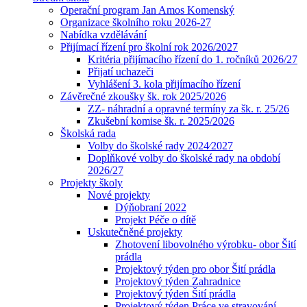
Operační program Jan Amos Komenský
Organizace školního roku 2026-27
Nabídka vzdělávání
Přijímací řízení pro školní rok 2026/2027
Kritéria přijímacího řízení do 1. ročníků 2026/27
Přijatí uchazeči
Vyhlášení 3. kola přijímacího řízení
Závěrečné zkoušky šk. rok 2025/2026
ZZ- náhradní a opravné termíny za šk. r. 25/26
Zkušební komise šk. r. 2025/2026
Školská rada
Volby do školské rady 2024⁄2027
Doplňkové volby do školské rady na období
2026/27
Projekty školy
Nové projekty
Dýňobraní 2022
Projekt Péče o dítě
Uskutečněné projekty
Zhotovení libovolného výrobku- obor Šití
prádla
Projektový týden pro obor Šití prádla
Projektový týden Zahradnice
Projektový týden Šití prádla
Projektový týden Práce ve stravování