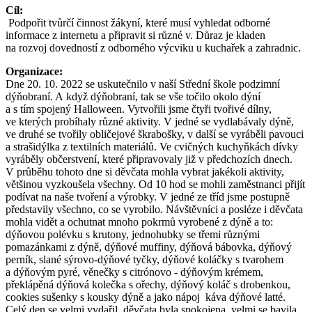
Cí
Podpořit tvůrčí činnost žákyní, které musí vyhledat odborné
informace z internetu a připravit si různé v. Důraz je kladen
na rozvoj dovedností z odborného výcviku u kuchařek a zahradnic.
Organizace:
Dne 20. 10. 2022 se uskutečnilo v naší Střední škole podzimní
dýňobraní. A když dýňobraní, tak se vše točilo okolo dýní
a s tím spojený Halloween. Vytvořili jsme čtyři tvořivé dílny,
ve kterých probíhaly různé aktivity. V jedné se vydlabávaly dýně,
ve druhé se tvořily obličejové škrabošky, v další se vyráběli pavouci
a strašidýlka z textilních materiálů. Ve cvičných kuchyňkách dívky
vyráběly občerstvení, které připravovaly již v předchozích dnech.
V průběhu tohoto dne si děvčata mohla vybrat jakékoli aktivity,
většinou vyzkoušela všechny. Od 10 hod se mohli zaměstnanci přijít
podívat na naše tvoření a výrobky. V jedné ze tříd jsme postupně
představily všechno, co se vyrobilo. Návštěvníci a posléze i děvčata
mohla vidět a ochutnat mnoho pokrmů vyrobené z dýně a to:
dýňovou polévku s krutony, jednohubky se třemi různými
pomazánkami z dýně, dýňové muffiny, dýňová bábovka, dýňový
perník, slané sýrovo-dýňové tyčky, dýňové koláčky s tvarohem
a dýňovým pyré, věnečky s citrónovo - dýňovým krémem,
překlápěná dýňová kolečka s ořechy, dýňový koláč s drobenkou,
cookies sušenky s kousky dýně a jako nápoj káva dýňové latté.
Celý den se velmi vydařil, děvčata byla spokojena, velmi se bavila