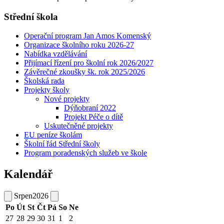
Střední škola
Operační program Jan Amos Komenský
Organizace školního roku 2026-27
Nabídka vzdělávání
Přijímací řízení pro školní rok 2026/2027
Závěrečné zkoušky šk. rok 2025/2026
Školská rada
Projekty školy
Nové projekty
Dýňobraní 2022
Projekt Péče o dítě
Uskutečněné projekty
EU peníze školám
Školní řád Střední školy
Program poradenských služeb ve škole
Kalendář
Srpen
2026
Po
Út
St
Čt
Pá
So
Ne
27
28
29
30
31
1
2