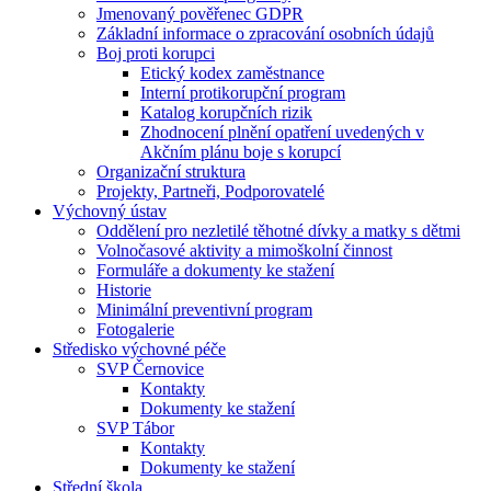
Jmenovaný pověřenec GDPR
Základní informace o zpracování osobních údajů
Boj proti korupci
Etický kodex zaměstnance
Interní protikorupční program
Katalog korupčních rizik
Zhodnocení plnění opatření uvedených v
Akčním plánu boje s korupcí
Organizační struktura
Projekty, Partneři, Podporovatelé
Výchovný ústav
Oddělení pro nezletilé těhotné dívky a matky s dětmi
Volnočasové aktivity a mimoškolní činnost
Formuláře a dokumenty ke stažení
Historie
Minimální preventivní program
Fotogalerie
Středisko výchovné péče
SVP Černovice
Kontakty
Dokumenty ke stažení
SVP Tábor
Kontakty
Dokumenty ke stažení
Střední škola