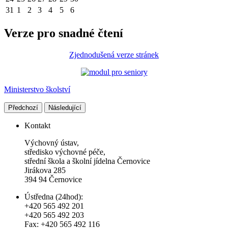
31
1
2
3
4
5
6
Verze pro snadné čtení
Zjednodušená verze stránek
Ministerstvo školství
Předchozí
Následující
Kontakt
Výchovný ústav,
středisko výchovné péče,
střední škola a školní jídelna Černovice
Jirákova 285
394 94 Černovice
Ústředna (24hod):
+420 565 492 201
+420 565 492 203
Fax: +420 565 492 116