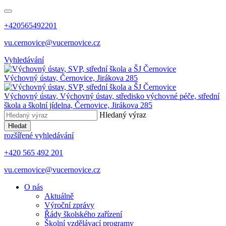
+420565492201
vu.cernovice@vucernovice.cz
Vyhledávání
Výchovný ústav,
Černovice, Jirákova 285
Výchovný ústav,
Výchovný ústav, středisko výchovné péče, střední
škola a školní jídelna,
Černovice, Jirákova 285
Hledaný výraz
Hledat
rozšířené vyhledávání
+420 565 492 201
vu.cernovice@vucernovice.cz
O nás
Aktuálně
Výroční zprávy
Řády školského zařízení
Školní vzdělávací programy