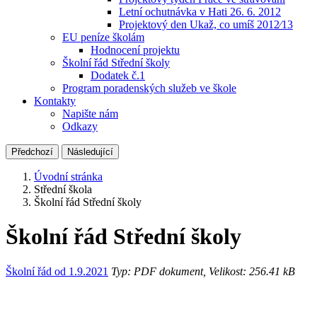
Letní ochutnávka v Hati 26. 6. 2012
Projektový den Ukaž, co umíš 2012⁄13
EU peníze školám
Hodnocení projektu
Školní řád Střední školy
Dodatek č.1
Program poradenských služeb ve škole
Kontakty
Napište nám
Odkazy
Předchozí
Následující
Úvodní stránka
Střední škola
Školní řád Střední školy
Školní řád Střední školy
Školní řád od 1.9.2021
Typ: PDF dokument, Velikost: 256.41 kB