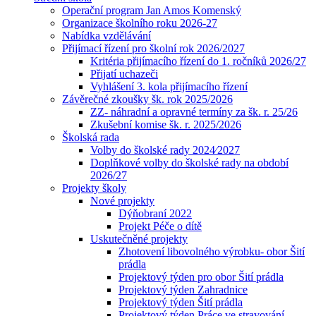
Operační program Jan Amos Komenský
Organizace školního roku 2026-27
Nabídka vzdělávání
Přijímací řízení pro školní rok 2026/2027
Kritéria přijímacího řízení do 1. ročníků 2026/27
Přijatí uchazeči
Vyhlášení 3. kola přijímacího řízení
Závěrečné zkoušky šk. rok 2025/2026
ZZ- náhradní a opravné termíny za šk. r. 25/26
Zkušební komise šk. r. 2025/2026
Školská rada
Volby do školské rady 2024⁄2027
Doplňkové volby do školské rady na období
2026/27
Projekty školy
Nové projekty
Dýňobraní 2022
Projekt Péče o dítě
Uskutečněné projekty
Zhotovení libovolného výrobku- obor Šití
prádla
Projektový týden pro obor Šití prádla
Projektový týden Zahradnice
Projektový týden Šití prádla
Projektový týden Práce ve stravování