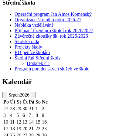
Střední škola
Operační program Jan Amos Komenský
Organizace školního roku 2026-27
Nabídka vzdělávání
Přijímací řízení pro školní rok 2026/2027
Závěrečné zkoušky šk. rok 2025/2026
Školská rada
Projekty školy
EU peníze školám
Školní řád Střední školy
Dodatek č.1
Program poradenských služeb ve škole
Kalendář
Srpen
2026
Po
Út
St
Čt
Pá
So
Ne
27
28
29
30
31
1
2
3
4
5
6
7
8
9
10
11
12
13
14
15
16
17
18
19
20
21
22
23
24
25
26
27
28
29
30