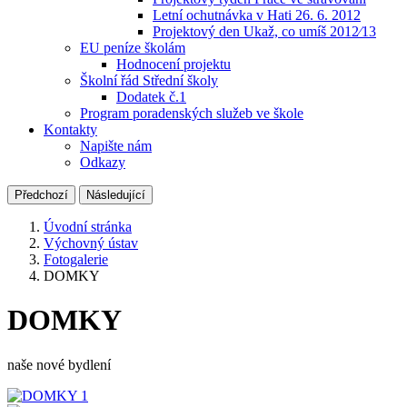
Letní ochutnávka v Hati 26. 6. 2012
Projektový den Ukaž, co umíš 2012⁄13
EU peníze školám
Hodnocení projektu
Školní řád Střední školy
Dodatek č.1
Program poradenských služeb ve škole
Kontakty
Napište nám
Odkazy
Předchozí
Následující
Úvodní stránka
Výchovný ústav
Fotogalerie
DOMKY
DOMKY
naše nové bydlení