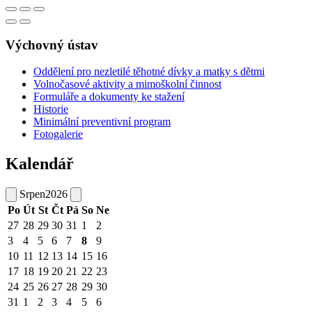
Výchovný ústav
Oddělení pro nezletilé těhotné dívky a matky s dětmi
Volnočasové aktivity a mimoškolní činnost
Formuláře a dokumenty ke stažení
Historie
Minimální preventivní program
Fotogalerie
Kalendář
Srpen
2026
Po
Út
St
Čt
Pá
So
Ne
27
28
29
30
31
1
2
3
4
5
6
7
8
9
10
11
12
13
14
15
16
17
18
19
20
21
22
23
24
25
26
27
28
29
30
31
1
2
3
4
5
6