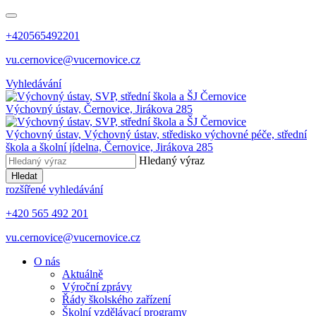
+420565492201
vu.cernovice@vucernovice.cz
Vyhledávání
Výchovný ústav,
Černovice, Jirákova 285
Výchovný ústav,
Výchovný ústav, středisko výchovné péče, střední
škola a školní jídelna,
Černovice, Jirákova 285
Hledaný výraz
Hledat
rozšířené vyhledávání
+420 565 492 201
vu.cernovice@vucernovice.cz
O nás
Aktuálně
Výroční zprávy
Řády školského zařízení
Školní vzdělávací programy