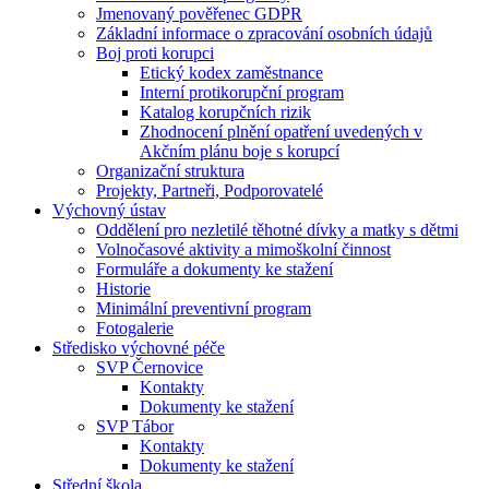
Jmenovaný pověřenec GDPR
Základní informace o zpracování osobních údajů
Boj proti korupci
Etický kodex zaměstnance
Interní protikorupční program
Katalog korupčních rizik
Zhodnocení plnění opatření uvedených v
Akčním plánu boje s korupcí
Organizační struktura
Projekty, Partneři, Podporovatelé
Výchovný ústav
Oddělení pro nezletilé těhotné dívky a matky s dětmi
Volnočasové aktivity a mimoškolní činnost
Formuláře a dokumenty ke stažení
Historie
Minimální preventivní program
Fotogalerie
Středisko výchovné péče
SVP Černovice
Kontakty
Dokumenty ke stažení
SVP Tábor
Kontakty
Dokumenty ke stažení
Střední škola