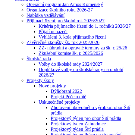
Operační program Jan Amos Komenský
Organizace školního roku 2026-27
Nabídka vzdělávání
Přijímací řízení pro školní rok 2026/2027
Kritéria přijímacího řízení do 1. ročníků 2026/27
Přijatí uchazeči
Vyhlášení 3. kola přijímacího řízení
Závěrečné zkoušky šk. rok 2025/2026
ZZ- náhradní a opravné termíny za šk. r. 25/26
Zkušební komise šk. r. 2025/2026
Školská rada
Volby do školské rady 2024⁄2027
Doplňkové volby do školské rady na období
2026/27
Projekty školy
Nové projekty
Dýňobraní 2022
Projekt Péče o dítě
Uskutečněné projekty
Zhotovení libovolného výrobku- obor Šití
prádla
Projektový týden pro obor Šití prádla
Projektový týden Zahradnice
Projektový týden Šití prádla
Projektový týden Práce ve stravování